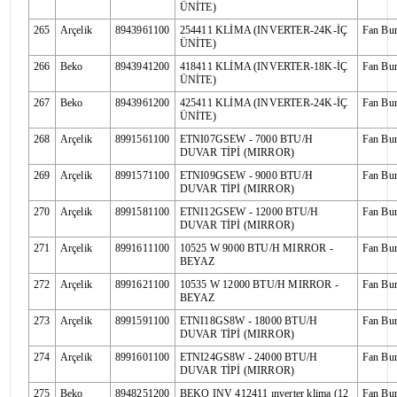
ÜNİTE)
265
Arçelik
8943961100
254411 KLİMA (INVERTER-24K-İÇ
Fan Bu
ÜNİTE)
266
Beko
8943941200
418411 KLİMA (INVERTER-18K-İÇ
Fan Bu
ÜNİTE)
267
Beko
8943961200
425411 KLİMA (INVERTER-24K-İÇ
Fan Bu
ÜNİTE)
268
Arçelik
8991561100
ETNI07GSEW - 7000 BTU/H
Fan Bu
DUVAR TİPİ (MIRROR)
269
Arçelik
8991571100
ETNI09GSEW - 9000 BTU/H
Fan Bu
DUVAR TİPİ (MIRROR)
270
Arçelik
8991581100
ETNI12GSEW - 12000 BTU/H
Fan Bu
DUVAR TİPİ (MIRROR)
271
Arçelik
8991611100
10525 W 9000 BTU/H MIRROR -
Fan Bu
BEYAZ
272
Arçelik
8991621100
10535 W 12000 BTU/H MIRROR -
Fan Bu
BEYAZ
273
Arçelik
8991591100
ETNI18GS8W - 18000 BTU/H
Fan Bu
DUVAR TİPİ (MIRROR)
274
Arçelik
8991601100
ETNI24GS8W - 24000 BTU/H
Fan Bu
DUVAR TİPİ (MIRROR)
275
Beko
8948251200
BEKO INV 412411 ınverter klima (12
Fan Bu