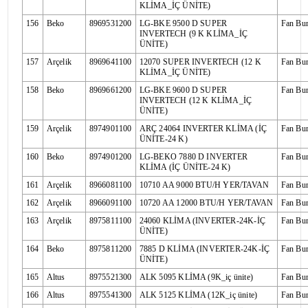
KLİMA_İÇ ÜNİTE)
156
Beko
8969531200
LG-BKE 9500 D SUPER
Fan Bu
INVERTECH (9 K KLİMA_İÇ
ÜNİTE)
157
Arçelik
8969641100
12070 SUPER INVERTECH (12 K
Fan Bu
KLİMA_İÇ ÜNİTE)
158
Beko
8969661200
LG-BKE 9600 D SUPER
Fan Bu
INVERTECH (12 K KLİMA_İÇ
ÜNİTE)
159
Arçelik
8974901100
ARÇ 24064 INVERTER KLİMA (İÇ
Fan Bu
ÜNİTE-24 K)
160
Beko
8974901200
LG-BEKO 7880 D INVERTER
Fan Bu
KLİMA (İÇ ÜNİTE-24 K)
161
Arçelik
8966081100
10710 AA 9000 BTU/H YER/TAVAN
Fan Bu
162
Arçelik
8966091100
10720 AA 12000 BTU/H YER/TAVAN
Fan Bu
163
Arçelik
8975811100
24060 KLİMA (INVERTER-24K-İÇ
Fan Bu
ÜNİTE)
164
Beko
8975811200
7885 D KLİMA (INVERTER-24K-İÇ
Fan Bu
ÜNİTE)
165
Altus
8975521300
ALK 5095 KLİMA (9K_iç ünite)
Fan Bu
166
Altus
8975541300
ALK 5125 KLİMA (12K_iç ünite)
Fan Bu