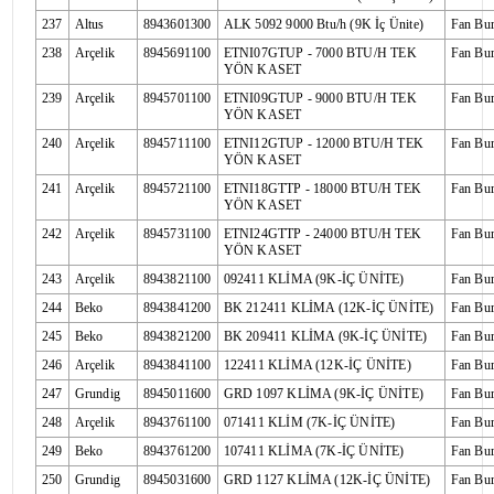
237
Altus
8943601300
ALK 5092 9000 Btu/h (9K İç Ünite)
Fan Bu
238
Arçelik
8945691100
ETNI07GTUP - 7000 BTU/H TEK
Fan Bu
YÖN KASET
239
Arçelik
8945701100
ETNI09GTUP - 9000 BTU/H TEK
Fan Bu
YÖN KASET
240
Arçelik
8945711100
ETNI12GTUP - 12000 BTU/H TEK
Fan Bu
YÖN KASET
241
Arçelik
8945721100
ETNI18GTTP - 18000 BTU/H TEK
Fan Bu
YÖN KASET
242
Arçelik
8945731100
ETNI24GTTP - 24000 BTU/H TEK
Fan Bu
YÖN KASET
243
Arçelik
8943821100
092411 KLİMA (9K-İÇ ÜNİTE)
Fan Bu
244
Beko
8943841200
BK 212411 KLİMA (12K-İÇ ÜNİTE)
Fan Bu
245
Beko
8943821200
BK 209411 KLİMA (9K-İÇ ÜNİTE)
Fan Bu
246
Arçelik
8943841100
122411 KLİMA (12K-İÇ ÜNİTE)
Fan Bu
247
Grundig
8945011600
GRD 1097 KLİMA (9K-İÇ ÜNİTE)
Fan Bu
248
Arçelik
8943761100
071411 KLİM (7K-İÇ ÜNİTE)
Fan Bu
249
Beko
8943761200
107411 KLİMA (7K-İÇ ÜNİTE)
Fan Bu
250
Grundig
8945031600
GRD 1127 KLİMA (12K-İÇ ÜNİTE)
Fan Bu