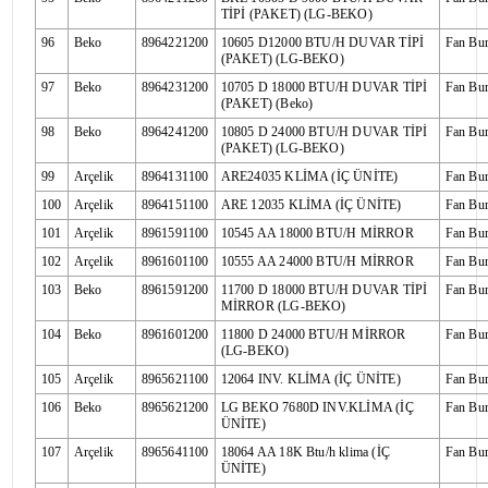
TİPİ (PAKET) (LG-BEKO)
96
Beko
8964221200
10605 D12000 BTU/H DUVAR TİPİ
Fan Bu
(PAKET) (LG-BEKO)
97
Beko
8964231200
10705 D 18000 BTU/H DUVAR TİPİ
Fan Bu
(PAKET) (Beko)
98
Beko
8964241200
10805 D 24000 BTU/H DUVAR TİPİ
Fan Bu
(PAKET) (LG-BEKO)
99
Arçelik
8964131100
ARE24035 KLİMA (İÇ ÜNİTE)
Fan Bu
100
Arçelik
8964151100
ARE 12035 KLİMA (İÇ ÜNİTE)
Fan Bu
101
Arçelik
8961591100
10545 AA 18000 BTU/H MİRROR
Fan Bu
102
Arçelik
8961601100
10555 AA 24000 BTU/H MİRROR
Fan Bu
103
Beko
8961591200
11700 D 18000 BTU/H DUVAR TİPİ
Fan Bu
MİRROR (LG-BEKO)
104
Beko
8961601200
11800 D 24000 BTU/H MİRROR
Fan Bu
(LG-BEKO)
105
Arçelik
8965621100
12064 INV. KLİMA (İÇ ÜNİTE)
Fan Bu
106
Beko
8965621200
LG BEKO 7680D INV.KLİMA (İÇ
Fan Bu
ÜNİTE)
107
Arçelik
8965641100
18064 AA 18K Btu/h klima (İÇ
Fan Bu
ÜNİTE)