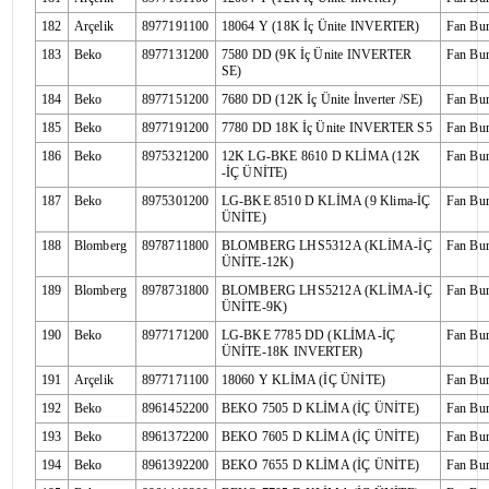
182
Arçelik
8977191100
18064 Y (18K İç Ünite INVERTER)
Fan Bu
183
Beko
8977131200
7580 DD (9K İç Ünite INVERTER
Fan Bu
SE)
184
Beko
8977151200
7680 DD (12K İç Ünite İnverter /SE)
Fan Bu
185
Beko
8977191200
7780 DD 18K İç Ünite INVERTER S5
Fan Bu
186
Beko
8975321200
12K LG-BKE 8610 D KLİMA (12K
Fan Bu
-İÇ ÜNİTE)
187
Beko
8975301200
LG-BKE 8510 D KLİMA (9 Klima-İÇ
Fan Bu
ÜNİTE)
188
Blomberg
8978711800
BLOMBERG LHS5312A (KLİMA-İÇ
Fan Bu
ÜNİTE-12K)
189
Blomberg
8978731800
BLOMBERG LHS5212A (KLİMA-İÇ
Fan Bu
ÜNİTE-9K)
190
Beko
8977171200
LG-BKE 7785 DD (KLİMA-İÇ
Fan Bu
ÜNİTE-18K INVERTER)
191
Arçelik
8977171100
18060 Y KLİMA (İÇ ÜNİTE)
Fan Bu
192
Beko
8961452200
BEKO 7505 D KLİMA (İÇ ÜNİTE)
Fan Bu
193
Beko
8961372200
BEKO 7605 D KLİMA (İÇ ÜNİTE)
Fan Bu
194
Beko
8961392200
BEKO 7655 D KLİMA (İÇ ÜNİTE)
Fan Bu