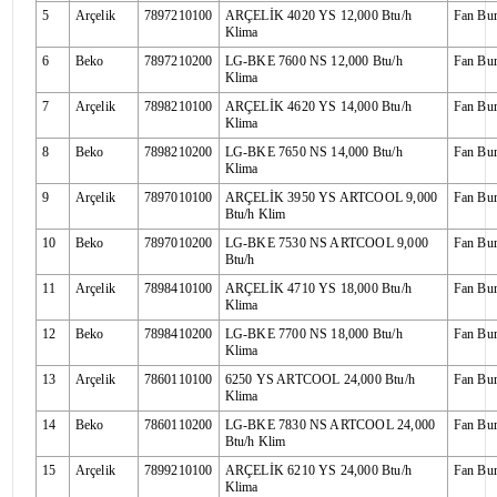
5
Arçelik
7897210100
ARÇELİK 4020 YS 12,000 Btu/h
Fan Bu
Klima
6
Beko
7897210200
LG-BKE 7600 NS 12,000 Btu/h
Fan Bu
Klima
7
Arçelik
7898210100
ARÇELİK 4620 YS 14,000 Btu/h
Fan Bu
Klima
8
Beko
7898210200
LG-BKE 7650 NS 14,000 Btu/h
Fan Bu
Klima
9
Arçelik
7897010100
ARÇELİK 3950 YS ARTCOOL 9,000
Fan Bu
Btu/h Klim
10
Beko
7897010200
LG-BKE 7530 NS ARTCOOL 9,000
Fan Bu
Btu/h
11
Arçelik
7898410100
ARÇELİK 4710 YS 18,000 Btu/h
Fan Bu
Klima
12
Beko
7898410200
LG-BKE 7700 NS 18,000 Btu/h
Fan Bu
Klima
13
Arçelik
7860110100
6250 YS ARTCOOL 24,000 Btu/h
Fan Bu
Klima
14
Beko
7860110200
LG-BKE 7830 NS ARTCOOL 24,000
Fan Bu
Btu/h Klim
15
Arçelik
7899210100
ARÇELİK 6210 YS 24,000 Btu/h
Fan Bu
Klima