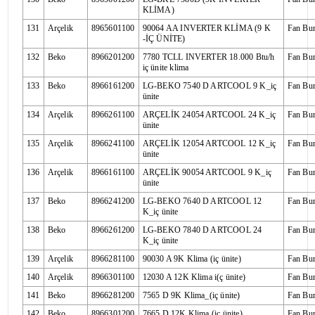
KLİMA)
131
Arçelik
8965601100
90064 AA INVERTER KLİMA (9 K
Fan Bu
-İÇ ÜNİTE)
132
Beko
8966201200
7780 TCLL INVERTER 18.000 Btu/h
Fan Bu
iç ünite klima
133
Beko
8966161200
LG-BEKO 7540 D ARTCOOL 9 K_iç
Fan Bu
ünite
134
Arçelik
8966261100
ARÇELİK 24054 ARTCOOL 24 K_iç
Fan Bu
ünite
135
Arçelik
8966241100
ARÇELİK 12054 ARTCOOL 12 K_iç
Fan Bu
ünite
136
Arçelik
8966161100
ARÇELİK 90054 ARTCOOL 9 K_iç
Fan Bu
ünite
137
Beko
8966241200
LG-BEKO 7640 D ARTCOOL 12
Fan Bu
K_iç ünite
138
Beko
8966261200
LG-BEKO 7840 D ARTCOOL 24
Fan Bu
K_iç ünite
139
Arçelik
8966281100
90030 A 9K Klima (iç ünite)
Fan Bu
140
Arçelik
8966301100
12030 A 12K Klima i(ç ünite)
Fan Bu
141
Beko
8966281200
7565 D 9K Klima_(iç ünite)
Fan Bu
142
Beko
8966301200
7665 D 12K Klima (iç ünite)
Fan Bu