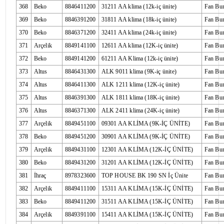
368
Beko
8846411200
31211 AA klima (12k-iç ünite)
Fan Bu
369
Beko
8846391200
31811 AA klima (18k-iç ünite)
Fan Bu
370
Beko
8846371200
32411 AA klima (24k-iç ünite)
Fan Bu
371
Arçelik
8849141100
12611 AA klima (12K-iç ünite)
Fan Bu
372
Beko
8849141200
61211 AA Klima (12k-iç ünite)
Fan Bu
373
Altus
8846431300
ALK 9011 klima (9K-iç ünite)
Fan Bu
374
Altus
8846411300
ALK 1211 klima (12K-iç ünite)
Fan Bu
375
Altus
8846391300
ALK 1811 klima (18K-iç ünite)
Fan Bu
376
Altus
8846371300
ALK 2411 klima (24K-iç ünite)
Fan Bu
377
Arçelik
8849451100
09301 AA KLİMA (9K-İÇ ÜNİTE)
Fan Bu
378
Beko
8849451200
30901 AA KLİMA (9K-İÇ ÜNİTE)
Fan Bu
379
Arçelik
8849431100
12301 AA KLİMA (12K-İÇ ÜNİTE)
Fan Bu
380
Beko
8849431200
31201 AA KLİMA (12K-İÇ ÜNİTE)
Fan Bu
381
İhraç
8978323600
TOP HOUSE BK 190 SN İç Ünite
Fan Bu
382
Arçelik
8849411100
15311 AA KLİMA (15K-İÇ ÜNİTE)
Fan Bu
383
Beko
8849411200
31511 AA KLİMA (15K-İÇ ÜNİTE)
Fan Bu
384
Arçelik
8849391100
15411 AA KLİMA (15K-İÇ ÜNİTE)
Fan Bu