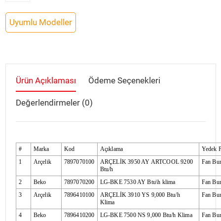
Uyumlu Modeller
Ürün Açıklaması
Ödeme Seçenekleri
Değerlendirmeler (0)
#
Marka
Kod
Açıklama
Yedek 
1
Arçelik
7897070100
ARÇELİK 3950 AY ARTCOOL 9200
Fan Bu
Btu/h
2
Beko
7897070200
LG-BKE 7530 AY Btu\h klima
Fan Bu
3
Arçelik
7896410100
ARÇELİK 3910 YS 9,000 Btu/h
Fan Bu
Klima
4
Beko
7896410200
LG-BKE 7500 NS 9,000 Btu/h Klima
Fan Bu