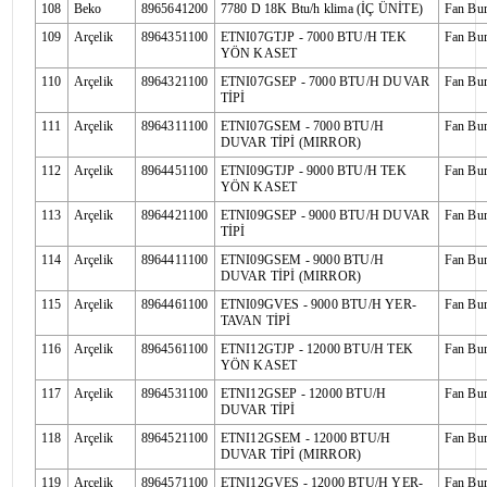
108
Beko
8965641200
7780 D 18K Btu/h klima (İÇ ÜNİTE)
Fan Bu
109
Arçelik
8964351100
ETNI07GTJP - 7000 BTU/H TEK
Fan Bu
YÖN KASET
110
Arçelik
8964321100
ETNI07GSEP - 7000 BTU/H DUVAR
Fan Bu
TİPİ
111
Arçelik
8964311100
ETNI07GSEM - 7000 BTU/H
Fan Bu
DUVAR TİPİ (MIRROR)
112
Arçelik
8964451100
ETNI09GTJP - 9000 BTU/H TEK
Fan Bu
YÖN KASET
113
Arçelik
8964421100
ETNI09GSEP - 9000 BTU/H DUVAR
Fan Bu
TİPİ
114
Arçelik
8964411100
ETNI09GSEM - 9000 BTU/H
Fan Bu
DUVAR TİPİ (MIRROR)
115
Arçelik
8964461100
ETNI09GVES - 9000 BTU/H YER-
Fan Bu
TAVAN TİPİ
116
Arçelik
8964561100
ETNI12GTJP - 12000 BTU/H TEK
Fan Bu
YÖN KASET
117
Arçelik
8964531100
ETNI12GSEP - 12000 BTU/H
Fan Bu
DUVAR TİPİ
118
Arçelik
8964521100
ETNI12GSEM - 12000 BTU/H
Fan Bu
DUVAR TİPİ (MIRROR)
119
Arçelik
8964571100
ETNI12GVES - 12000 BTU/H YER-
Fan Bu