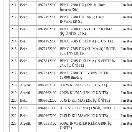
211
Beko
8977152200
BEKO 7680 DD (12K İç Ünite
Fan Bu
İnverter /SE)
212
Beko
8977192200
BEKO 7780 DD 18K İç Ünite
Fan Bu
INVERTER S5
213
Beko
8974902200
BEKO 7880 D INVERTER KLİMA
Fan Bu
(İÇ ÜNİTE-24 K)
214
Beko
8961192200
BEKO 7685 D KLİMA (İÇ ÜNİTE)
Fan Bu
215
Beko
8977172200
BEKO 7785 DD (KLİMA-İÇ ÜNİTE-
Fan Bu
18K INVERTER
216
Beko
8975812200
BEKO 7885 D KLİMA (INVERTER-
Fan Bu
24K-İÇ ÜNİTE)
217
Beko
8977312200
BEKO 7780 TCLLY INVERTER
Fan Bu
18.000 Btu/h iç
218
Arçelik
8969667100
90028 KLİMA ( 9K-İÇ ÜNİTE)
Fan Bu
219
Arçelik
8969662100
12028 KLİMA (12K-İÇ ÜNİTE)
Fan Bu
220
Beko
8969662200
7545 D KLİMA (12K-İÇ ÜNİTE)
Fan Bu
221
Altus
8941871300
ALK 5120 KLİMA (12K-İÇ ÜNİTE)
Fan Bu
222
Beko
8969667200
7445 D KLİMA (9K-İÇ ÜNİTE)
Fan Bu
223
Arçelik
8978531100
90062 INVERTER KLİMA (9K-İÇ
Fan Bu
ÜNİTE)