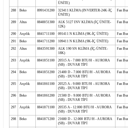
ÜNİTE)
288
Beko
8991431200
323411 KLİMA (INVERTER-24K-İÇ
Fan Bu
ÜNİTE)
289
Altus
8840051300
ALK 5127 INV KLİMA (İÇ ÜNİTE-
Fan Bu
12K)
290
Arçelik
8841711100
091411 N KLİMA (9K-İÇ ÜNİTE)
Fan Bu
291
Beko
8841711200
109411 N KLİMA (9K-İÇ ÜNİTE)
Fan Bu
292
Altus
8843591300
ALK 190 SN KLİMA (İÇ-ÜNİTE-
Fan Bu
18K)
293
Arçelik
8841851100
20515 A - 7.000 BTU/H - AURORA
Fan Bu
(SB) - DUVAR TİPİ
294
Beko
8841851200
21400 D - 7.000 BTU/H - AURORA
Fan Bu
(SB) - DUVAR TİPİ
295
Arçelik
8841861100
20525 A - 9.000 BTU/H - AURORA
Fan Bu
(SB) - DUVAR TİPİ
296
Beko
8841861200
21500 D - 9.000 BTU/H - AURORA
Fan Bu
(SB) - DUVAR TİPİ
297
Arçelik
8841871100
20535 A - 12.000 BTU/H - AURORA
Fan Bu
(SB) - DUVAR TİPİ
298
Beko
8841871200
21600 D - 12.000 BTU/H - AURORA
Fan Bu
(SB) - DUVAR TİPİ