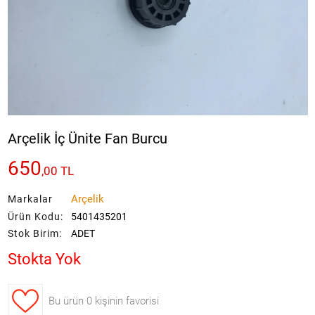
Arçelik İç Ünite Fan Burcu
650
,
00
TL
Arçelik
Markalar
Ürün Kodu:
5401435201
Stok Birim:
ADET
Stokta Yok
Bu ürün
0 kişinin favorisi