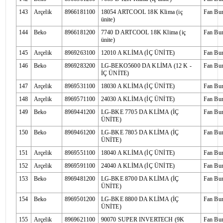
143
Arçelik
8966181100
18054 ARTCOOL 18K Klima (iç
Fan Bu
ünite)
144
Beko
8966181200
7740 D ARTCOOL 18K Klima (iç
Fan Bu
ünite)
145
Arçelik
8969263100
12010 A KLİMA (İÇ ÜNİTE)
Fan Bu
146
Beko
8969283200
LG-BEKO5600 DA KLİMA (12 K -
Fan Bu
İÇ ÜNİTE)
147
Arçelik
8969531100
18030 A KLİMA (İÇ ÜNİTE)
Fan Bu
148
Arçelik
8969571100
24030 A KLİMA (İÇ ÜNİTE)
Fan Bu
149
Beko
8969441200
LG-BKE 7705 DA KLİMA (İÇ
Fan Bu
ÜNİTE)
150
Beko
8969461200
LG-BKE 7805 DA KLİMA (İÇ
Fan Bu
ÜNİTE)
151
Arçelik
8969551100
18040 A KLİMA (İÇ ÜNİTE)
Fan Bu
152
Arçelik
8969591100
24040 A KLİMA (İÇ ÜNİTE)
Fan Bu
153
Beko
8969481200
LG-BKE 8700 DA KLİMA (İÇ
Fan Bu
ÜNİTE)
154
Beko
8969501200
LG-BKE 8800 DA KLİMA (İÇ
Fan Bu
ÜNİTE)
155
Arçelik
8969621100
90070 SUPER INVERTECH (9K
Fan Bu