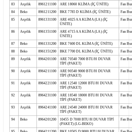
83
Arçelik
8961211100
ARE 18060 KLİMA (İÇ ÜNİTE)
Fan Bu
84
Beko
8961211200
BKE 7785 D KLİMA (İÇ ÜNİTE)
Fan Bu
85
Arçelik
8961331100
ARE 4025 AA KLİMA (LA) (İÇ
Fan Bu
ÜNİTE)
86
Arçelik
8961351100
ARE 4715 AA KLİMA (LA) (İÇ
Fan Bu
ÜNİTE)
87
Beko
8961331200
BKE 7600 DL KLİMA (İÇ ÜNİTE)
Fan Bu
88
Beko
8961351200
BKE 7700 DL KLİMA (İÇ ÜNİTE)
Fan Bu
89
Arçelik
8964201100
ARE 70540 7000 BTU/H DUVAR
Fan Bu
TİPİ (PAKET)
90
Arçelik
8964211100
ARE 90540 9000 BTU/H DUVAR
Fan Bu
TİPİ (PAKET)
91
Arçelik
8964221100
ARE 12540 12000 BTU/H DUVAR
Fan Bu
TİPİ (PAKET)
92
Arçelik
8964231100
ARE 18540 18000 BTU/H DUVAR
Fan Bu
TİPİ (PAKET)
93
Arçelik
8964241100
ARE 24540 24000 BTU/H DUVAR
Fan Bu
TİPİ (PAKET)
94
Beko
8964201200
10455 D 7000 BTU/H DUVAR TİPİ
Fan Bu
(PAKET) (LG-BEKO)
95
Beko
8964211200
BKE 10505 D 9000 BTU/H DUVAR
Fan Bu