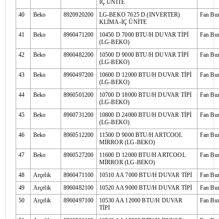
İÇ ÜNİTE
40
Beko
8920920200
LG-BEKO 7625 D (INVERTER)
Fan Bu
KLİMA-İÇ ÜNİTE
41
Beko
8960471200
10450 D 7000 BTU/H DUVAR TİPİ
Fan Bu
(LG-BEKO)
42
Beko
8960482200
10500 D 9000 BTU/H DUVAR TİPİ
Fan Bu
(LG-BEKO)
43
Beko
8960497200
10600 D 12000 BTU/H DUVAR TİPİ
Fan Bu
(LG-BEKO)
44
Beko
8960501200
10700 D 18000 BTU/H DUVAR TİPİ
Fan Bu
(LG-BEKO)
45
Beko
8960731200
10800 D 24000 BTU/H DUVAR TİPİ
Fan Bu
(LG-BEKO)
46
Beko
8960512200
11500 D 9000 BTU/H ARTCOOL
Fan Bu
MİRROR (LG-BEKO)
47
Beko
8960527200
11600 D 12000 BTU/H ARTCOOL
Fan Bu
MİRROR (LG-BEKO)
48
Arçelik
8960471100
10510 AA 7000 BTU/H DUVAR TİPİ
Fan Bu
49
Arçelik
8960482100
10520 AA 9000 BTU/H DUVAR TİPİ
Fan Bu
50
Arçelik
8960497100
10530 AA 12000 BTU/H DUVAR
Fan Bu
TİPİ