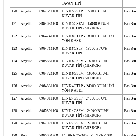
TAVAN TİPİ
120
Arçelik
8964641100
ETNI15GSEP - 15000 BTU/H
Fan Bu
DUVAR TİPİ
121
Arçelik
8964631100
ETNI15GSEM - 15000 BTU/H
Fan Bu
DUVAR TİPİ (MIRROR)
122
Arçelik
8964741100
ETNI18GTLP - 18000 BTU/H İKİ
Fan Bu
YÖN KASET
123
Arçelik
8964711100
ETNI18GS5P - 18000 BTU/H
Fan Bu
DUVAR TİPİ
124
Arçelik
8965881100
ETNI18GS3M - 18000 BTU/H
Fan Bu
DUVAR TİPİ (MIRROR)
125
Arçelik
8964721100
ETNI18GS8M - 18000 BTU/H
Fan Bu
DUVAR TİPİ (MIRROR)
126
Arçelik
8964831100
ETNI24GTLP - 24000 BTU/H İKİ
Fan Bu
YÖN KASET
127
Arçelik
8964811100
ETNI24GS5P - 24000 BTU/H
Fan Bu
DUVAR TİPİ
128
Arçelik
8965891100
ETNI24GS3M - 24000 BTU/H
Fan Bu
DUVAR TİPİ (MIRROR)
129
Arçelik
8964821100
ETNI24GS8M - 24000 BTU/H
Fan Bu
DUVAR TİPİ (MIRROR)
130
Beko
8965601200
LG-BKE 7580D (9K INVERTER
Fan Bu