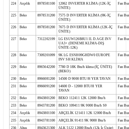
224
Arçelik
8978581100
12062 INVERTER KLİMA (12K-İÇ
Fan Bu
ÜNİTE)
225
Beko
8978531200
7575 D INVERTER KLİMA (9K-İÇ
Fan Bu
ÜNİTE)
226
Beko
8978581200
7675 D INVERTER KLİMA (12K-İÇ
Fan Bu
ÜNİTE)
227
Beko
7312202199
LG ESUW126B8U1 IL D.AGE INV
Fan Bu
UA3+ (DENEME KLİMA-DIŞ
ÜNİTE-12K)
228
Beko
7309201099
9K LG ESNH09GHDW0 EUROPE
Fan Bu
INV SH KLİMA
229
Beko
8965642200
7780 D 18K Btu/h klima (İÇ ÜNİTE)
Fan Bu
(BEKO)
230
Beko
8966081200
14500 D 9000 BTU/H YER TAVAN
Fan Bu
231
Beko
8966091200
14600 D - 12000 BTU/H YER
Fan Bu
TAVAN
232
Beko
8943801200
BEKO 112411 12K 12000 Btu/h
Fan Bu
233
Beko
8943781200
BEKO 109411 9K 9000 Btu/h S9
Fan Bu
234
Arçelik
8943801100
ARÇELİK 121411 12K 12000 Btu/h
Fan Bu
235
Arçelik
8943781100
ARÇELİK 91411 9K 9000 Btu/h
Fan Bu
236
Altus
8943621300
ALK 5122 12000 Btu/h (12k İç Ünite)
Fan Bu