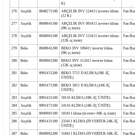
K)
276
Arçelik
8948271100
ARÇELİK INV 124411 inverter klima
Fan Bu
(12 K)
277
Arçelik
8949941100
ARÇELİK INV 093411 ınverter klima
Fan Bu
(9K-iç ünite)
278
Arçelik
8949961100
ARÇELİK INV 123411 inverter klima
Fan Bu
(12K-iç ünite)
279
Beko
8949941200
BEKO INV 309411 inverter klima
Fan Bu
(9K-iç ünite)
280
Beko
8949961200
BEKO INV 312411 inverter klima
Fan Bu
(12K-iç ünite)
281
Beko
8991451200
BEKO 5715 D KLİMA(18K-İÇ
Fan Bu
ÜNİTE)
282
Beko
8991471200
BEKO 5815 D KLİMA (24K-İÇ
Fan Bu
ÜNİTE)
283
Arçelik
8991451100
18116 KLİMA (18K-İÇ ÜNİTE)
Fan Bu
284
Arçelik
8991471100
24116 KLİMA (24K-İÇ ÜNİTE)
Fan Bu
285
Arçelik
8949981100
183411 klima (inverter-18K-iç ünite)
Fan Bu
286
Arçelik
8991431100
233411 KLİMA (İNVERTER-24K-İÇ
Fan Bu
ÜNİTE)
287
Beko
8949981200
318411 KLİMA (İNVERTER-18K-İÇ
Fan Bu