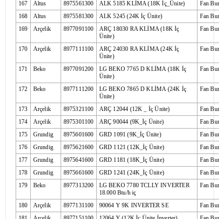
167
Altus
8975561300
ALK 5185 KLİMA (18K İç_Ünite)
Fan Bu
168
Altus
8975581300
ALK 5245 (24K İç Ünite)
Fan Bu
169
Arçelik
8977091100
ARÇ 18030 RA KLİMA (18K İç
Fan Bu
Ünite)
170
Arçelik
8977111100
ARÇ 24030 RA KLİMA (24K İç
Fan Bu
Ünite)
171
Beko
8977091200
LG BEKO 7765 D KLİMA (18K İç
Fan Bu
Ünite)
172
Beko
8977111200
LG BEKO 7865 D KLİMA (24K İç
Fan Bu
Ünite)
173
Arçelik
8975321100
ARÇ 12044 (12K _ İç Ünite)
Fan Bu
174
Arçelik
8975301100
ARÇ 90044 (9K_İç Ünite)
Fan Bu
175
Grundig
8975601600
GRD 1091 (9K_İç Ünite)
Fan Bu
176
Grundig
8975621600
GRD 1121 (12K_İç Ünite)
Fan Bu
177
Grundig
8975641600
GRD 1181 (18K_İç Ünite)
Fan Bu
178
Grundig
8975661600
GRD 1241 (24K_İç Ünite)
Fan Bu
179
Beko
8977313200
LG BEKO 7780 TCLLY INVERTER
Fan Bu
18.000 Btu/h iç
180
Arçelik
8977131100
90064 Y 9K INVERTER SE
Fan Bu
181
Arçelik
8977151100
12064 Y (12K İç Ünite İnverter)
Fan Bu