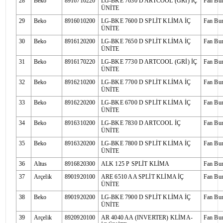
28
Beko
8916710220
LG-BKE 7630 D ARTCOOL (GRİ) İÇ
Fan Bu
ÜNİTE
29
Beko
8916010200
LG-BKE 7600 D SPLİT KLİMA İÇ
Fan Bu
ÜNİTE
30
Beko
8916120200
LG-BKE 7650 D SPLİT KLİMA İÇ
Fan Bu
ÜNİTE
31
Beko
8916170220
LG-BKE 7730 D ARTCOOL (GRİ) İÇ
Fan Bu
ÜNİTE
32
Beko
8916210200
LG-BKE 7700 D SPLİT KLİMA İÇ
Fan Bu
ÜNİTE
33
Beko
8916220200
LG-BKE 6700 D SPLİT KLİMA İÇ
Fan Bu
ÜNİTE
34
Beko
8916310200
LG-BKE 7830 D ARTCOOL İÇ
Fan Bu
ÜNİTE
35
Beko
8916320200
LG-BKE 7800 D SPLİT KLİMA İÇ
Fan Bu
ÜNİTE
36
Altus
8916820300
ALK 125 P SPLİT KLİMA
Fan Bu
37
Arçelik
8901920100
ARE 6510 AA SPLİT KLİMA İÇ
Fan Bu
ÜNİTE
38
Beko
8901920200
LG-BKE 7900 D SPLİT KLİMA İÇ
Fan Bu
ÜNİTE
39
Arçelik
8920920100
AR 4040 AA (INVERTER) KLİMA-
Fan Bu