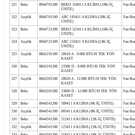
321
Beko
8944701200
BEKO 318411 A KLİMA (18K-İÇ
Fan Bu
ÜNİTE)
322
Arçelik
8944701100
ARC 183411 A KLİMA (18K-İÇ
Fan Bu
ÜNİTE)
323
Beko
8944721200
BEKO 323411 A KLİMA (24K-İÇ
Fan Bu
ÜNİTE)
324
Arçelik
8944721100
ARC 233411 A KLİMA (24K-İÇ
Fan Bu
ÜNİTE)
325
Arçelik
8842191100
20610 A - 9.000 BTU/H TEK YÖN
Fan Bu
KASET
326
Beko
8842191200
23500 D - 9.000 BTU/H TEK YÖN
Fan Bu
KASET
327
Arçelik
8842201100
20620 A - 12.000 BTU/H TEK YÖN
Fan Bu
KASET
328
Beko
8842201200
23600 D - 12.000 BTU/H TEK YÖN
Fan Bu
KASET
329
Beko
8944541200
509411 A KLİMA (9K-İÇ ÜNİTE)
Fan Bu
330
Arçelik
8944541100
095411 A KLİMA (9K-İÇ ÜNİTE)
Fan Bu
331
Beko
8944561200
512411 A KLİMA (12K-İÇ ÜNİTE)
Fan Bu
332
Arçelik
8944561100
125411 A KLİMA (12K-İÇ ÜNİTE)
Fan Bu
333
Beko
8944581200
518411 A KLİMA (18K-İÇ ÜNİTE)
Fan Bu