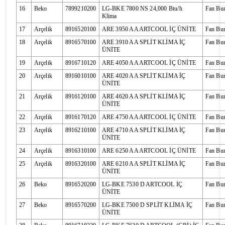
16
Beko
7899210200
LG-BKE 7800 NS 24,000 Btu/h
Fan Bu
Klima
17
Arçelik
8916520100
ARE 3950 AA ARTCOOL İÇ ÜNİTE
Fan Bu
18
Arçelik
8916570100
ARE 3910 AA SPLİT KLİMA İÇ
Fan Bu
ÜNİTE
19
Arçelik
8916710120
ARE 4050 AA ARTCOOL İÇ ÜNİTE
Fan Bu
20
Arçelik
8916010100
ARE 4020 AA SPLİT KLİMA İÇ
Fan Bu
ÜNİTE
21
Arçelik
8916120100
ARE 4620 AA SPLİT KLİMA İÇ
Fan Bu
ÜNİTE
22
Arçelik
8916170120
ARE 4750 AA ARTCOOL İÇ ÜNİTE
Fan Bu
23
Arçelik
8916210100
ARE 4710 AA SPLİT KLİMA İÇ
Fan Bu
ÜNİTE
24
Arçelik
8916310100
ARE 6250 AA ARTCOOL İÇ ÜNİTE
Fan Bu
25
Arçelik
8916320100
ARE 6210 AA SPLİT KLİMA İÇ
Fan Bu
ÜNİTE
26
Beko
8916520200
LG-BKE 7530 D ARTCOOL İÇ
Fan Bu
ÜNİTE
27
Beko
8916570200
LG-BKE 7500 D SPLİT KLİMA İÇ
Fan Bu
ÜNİTE