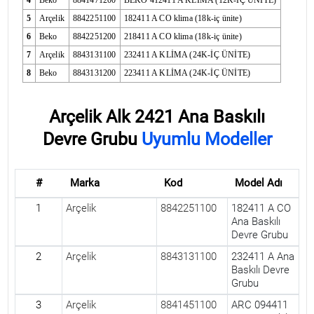
4
Beko
8841471200
BEKO 412411 A KLİMA (12K-İÇ ÜNİTE)
5
Arçelik
8842251100
182411 A CO klima (18k-iç ünite)
6
Beko
8842251200
218411 A CO klima (18k-iç ünite)
7
Arçelik
8843131100
232411 A KLİMA (24K-İÇ ÜNİTE)
8
Beko
8843131200
223411 A KLİMA (24K-İÇ ÜNİTE)
Arçelik Alk 2421 Ana Baskılı
Devre Grubu
Uyumlu Modeller
#
Marka
Kod
Model Adı
1
Arçelik
8842251100
182411 A CO
Ana Baskılı
Devre Grubu
2
Arçelik
8843131100
232411 A Ana
Baskılı Devre
Grubu
3
Arçelik
8841451100
ARC 094411