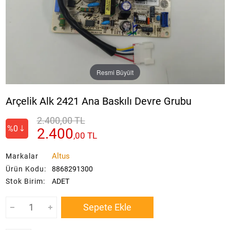
Resmi Büyült
Arçelik Alk 2421 Ana Baskılı Devre Grubu
2.400,00 TL
%0
2.400
,
00
TL
Altus
Markalar
Ürün Kodu:
8868291300
Stok Birim:
ADET
Sepete Ekle