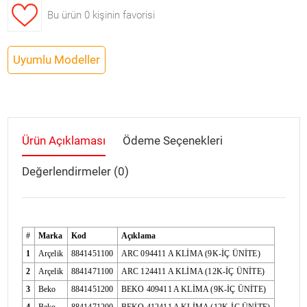
Bu ürün
0 kişinin favorisi
Uyumlu Modeller
Ürün Açıklaması
Ödeme Seçenekleri
Değerlendirmeler (0)
#
Marka
Kod
Açıklama
1
Arçelik
8841451100
ARC 094411 A KLİMA (9K-İÇ ÜNİTE)
2
Arçelik
8841471100
ARC 124411 A KLİMA (12K-İÇ ÜNİTE)
3
Beko
8841451200
BEKO 409411 A KLİMA (9K-İÇ ÜNİTE)