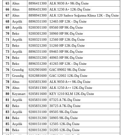
65
Altus
8896411300
ALK 9030 A+ 9K-Dış Ünite
66
Altus
8896431300
ALK 1230 A+ 12K-Dış Ünite
67
Altus
8898941300
ALK 120 Sadece Soğutma Klima 12K - Dış Ünite
68
Arçelik
8896351100
12465 HP 12K - Dış Ünite
69
Arçelik
9200301100
09560 HP 9K-Dış Ünite
70
Beko
9200301200
50960 HP 9K-Dış Ünite
71
Arçelik
9200321100
12560 HP 12K-Dış Ünite
72
Beko
9200321200
51260 HP 12K-Dış Ünite
73
Arçelik
8896331100
09465 HP 9K-Dış Ünite
74
Beko
8896331200
40965 HP 9K-Dış Ünite
75
Beko
8896351200
41265 HP 12K - Dış Ünite
76
Grundig
9202901600
GAC 09002 9K-Dış Ünite
77
Grundig
9202881600
GAC 12002 12K-Dış Ünite
78
Altus
9205831300
ALK 9050 A++ 9K-Dış Ünite
79
Altus
9205811300
ALK 1250 A++ 12K-Dış Ünite
80
Keysmart
9205811600
KEY 1210 KLM 12K-Dış Ünite
81
Arçelik
9205831100
07325 A 7K-Dış Ünite
82
Beko
9205831200
30725 A 7K-Dış Ünite
83
Arçelik
9200131100
09505 9K-Dış Ünite
84
Beko
9200131200
50905 9K-Dış Ünite
85
Arçelik
9200151100
12505 12K-Dış Ünite
86
Beko
9200151200
51205 12K-Dış Ünite