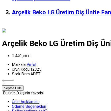
Arçelik Beko LG Üretim Diş Ünite Fan
Arçelik Beko LG Üretim Diş Ün
1.440
,
00
TL
Markalar
Airfel
Ürün Kodu:
12325
Stok Birim:
ADET
Sepete Ekle
Bu ürün
0 kişinin favorisi
Ürün Açıklaması
Ödeme Seçenekleri