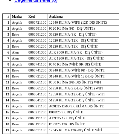
Değerlendirmeler (0)
#
Marka
Kod
Açıklama
1
Arçelik
8860721100
12340 KLİMA (WIFI) (12K-DIŞ ÜNİTE)
2
Arçelik
8860581100
9320 KLİMA (9K - DIŞ ÜNİTE)
3
Beko
8860581200
30920 KLİMA (9K - DIŞ ÜNİTE)
4
Arçelik
8860561100
12320 KLİMA (12K - DIŞ ÜNİTE)
5
Beko
8860561200
31220 KLİMA (12K - DIŞ ÜNİTE)
6
Altus
8860841300
ALK 9000 KLİMA (9K - DIŞ ÜNİTE)
7
Altus
8860861300
ALK 1200 KLİMA (12K - DIŞ ÜNİTE)
8
Arçelik
8860741100
9340 KLİMA (WİFİ) 9K-DIŞ ÜNİTE
9
Beko
8860741200
30940 KLİMA (WİFİ) 9K - DIŞ ÜNİTE
10
Beko
8860721200
31240 KLİMA (WİFİ) 12K-DIŞ ÜNİTE
11
Arçelik
8860661100
9550 KLİMA (9K-DIŞ ÜNİTE) WIFI
12
Beko
8860661200
50950 KLİMA (9K-DIŞ ÜNİTE) WIFI
13
Arçelik
8860641100
12550 KLİMA (12K-DIŞ ÜNİTE) WIFI
14
Beko
8860641200
51250 KLİMA (12K-DIŞ ÜNİTE) WIFI
15
Arçelik
8863211100
A09D25 DMO 9K KLİMA DIŞ ÜNİTE
16
Beko
8863211200
B09D25 9K DIŞ ÜNİTE
17
Arçelik
8863191100
A12D25 12K DIŞ ÜNİTE
18
Beko
8863191200
B12D25 12K DIŞ ÜNİTE
19
Arçelik
8866371100
12345 KLİMA 12K-DIŞ ÜNİTE WİFİ