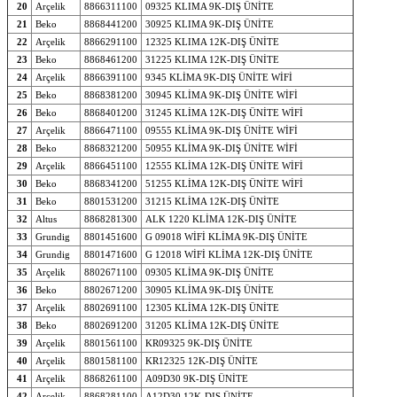
20
Arçelik
8866311100
09325 KLIMA 9K-DIŞ ÜNİTE
21
Beko
8868441200
30925 KLIMA 9K-DIŞ ÜNİTE
22
Arçelik
8866291100
12325 KLIMA 12K-DIŞ ÜNİTE
23
Beko
8868461200
31225 KLIMA 12K-DIŞ ÜNİTE
24
Arçelik
8866391100
9345 KLİMA 9K-DIŞ ÜNİTE WİFİ
25
Beko
8868381200
30945 KLİMA 9K-DIŞ ÜNİTE WİFİ
26
Beko
8868401200
31245 KLİMA 12K-DIŞ ÜNİTE WİFİ
27
Arçelik
8866471100
09555 KLİMA 9K-DIŞ ÜNİTE WİFİ
28
Beko
8868321200
50955 KLİMA 9K-DIŞ ÜNİTE WİFİ
29
Arçelik
8866451100
12555 KLİMA 12K-DIŞ ÜNİTE WİFİ
30
Beko
8868341200
51255 KLİMA 12K-DIŞ ÜNİTE WİFİ
31
Beko
8801531200
31215 KLİMA 12K-DIŞ ÜNİTE
32
Altus
8868281300
ALK 1220 KLİMA 12K-DIŞ ÜNİTE
33
Grundig
8801451600
G 09018 WİFİ KLİMA 9K-DIŞ ÜNİTE
34
Grundig
8801471600
G 12018 WİFİ KLİMA 12K-DIŞ ÜNİTE
35
Arçelik
8802671100
09305 KLİMA 9K-DIŞ ÜNİTE
36
Beko
8802671200
30905 KLİMA 9K-DIŞ ÜNİTE
37
Arçelik
8802691100
12305 KLİMA 12K-DIŞ ÜNİTE
38
Beko
8802691200
31205 KLİMA 12K-DIŞ ÜNİTE
39
Arçelik
8801561100
KR09325 9K-DIŞ ÜNİTE
40
Arçelik
8801581100
KR12325 12K-DIŞ ÜNİTE
41
Arçelik
8868261100
A09D30 9K-DIŞ ÜNİTE
42
Arçelik
8868281100
A12D30 12K-DIŞ ÜNİTE