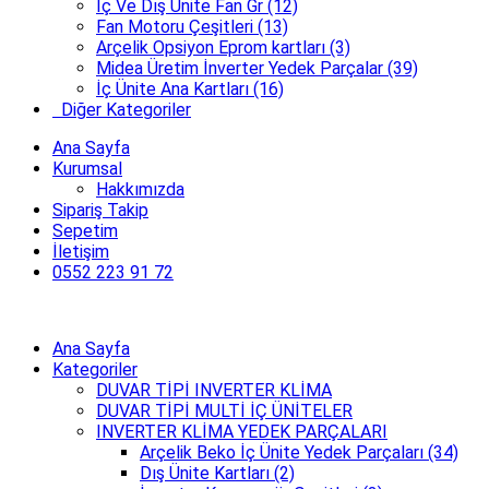
İç Ve Dış Ünite Fan Gr (12)
Fan Motoru Çeşitleri (13)
Arçelik Opsiyon Eprom kartları (3)
Midea Üretim İnverter Yedek Parçalar (39)
İç Ünite Ana Kartları (16)
Diğer Kategoriler
Ana Sayfa
Kurumsal
Hakkımızda
Sipariş Takip
Sepetim
İletişim
0552 223 91 72
Ana Sayfa
Kategoriler
DUVAR TİPİ INVERTER KLİMA
DUVAR TİPİ MULTİ İÇ ÜNİTELER
INVERTER KLİMA YEDEK PARÇALARI
Arçelik Beko İç Ünite Yedek Parçaları (34)
Dış Ünite Kartları (2)