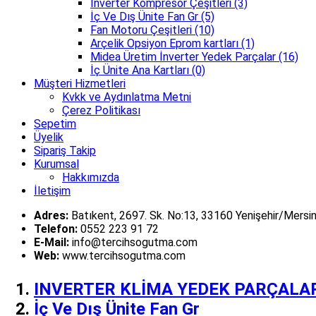
İnverter Kompresör Çeşitleri (3)
İç Ve Dış Ünite Fan Gr (5)
Fan Motoru Çeşitleri (10)
Arçelik Opsiyon Eprom kartları (1)
Midea Üretim İnverter Yedek Parçalar (16)
İç Ünite Ana Kartları (0)
Müşteri Hizmetleri
Kvkk ve Aydınlatma Metni
Çerez Politikası
Sepetim
Üyelik
Sipariş Takip
Kurumsal
Hakkımızda
İletişim
Adres:
Batıkent, 2697. Sk. No:13, 33160 Yenişehir/Mersin
Telefon:
0552 223 91 72
E-Mail:
info@tercihsogutma.com
Web:
www.tercihsogutma.com
INVERTER KLİMA YEDEK PARÇALA
İç Ve Dış Ünite Fan Gr