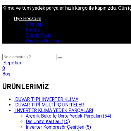
Klima ve tüm yedek parçalar hızlı kargo ile kapınızda. Gün iç
Üye Hesabım
Giriş yap
Kayıt ol
Sipariş Takip
Alışveriş Sepetim
Sepetim
0
Boş
ÜRÜNLERİMİZ
DUVAR TİPİ INVERTER KLİMA
DUVAR TİPİ MULTİ İÇ ÜNİTELER
INVERTER KLİMA YEDEK PARÇALARI
Arçelik Beko İç Ünite Yedek Parçaları (54)
Dış Ünite Kartları (15)
İnverter Kompresör Çeşitleri (5)