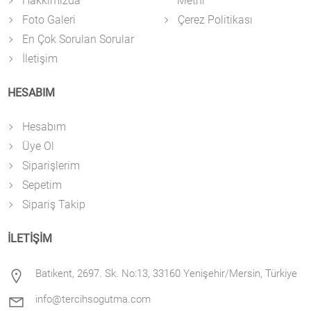
Hakkımızda
Metni
Foto Galeri
Çerez Politikası
En Çok Sorulan Sorular
İletişim
HESABIM
Hesabım
Üye Ol
Siparişlerim
Sepetim
Sipariş Takip
İLETİŞİM
Batıkent, 2697. Sk. No:13, 33160 Yenişehir/Mersin, Türkiye
info@tercihsogutma.com