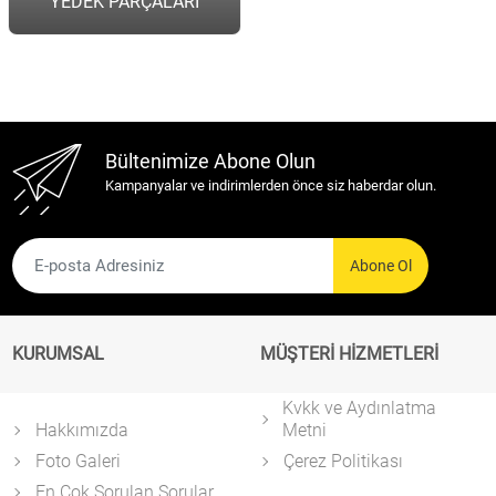
YEDEK PARÇALARI
Bültenimize Abone Olun
Kampanyalar ve indirimlerden önce siz haberdar olun.
Abone Ol
KURUMSAL
MÜŞTERİ HİZMETLERİ
Kvkk ve Aydınlatma
Hakkımızda
Metni
Foto Galeri
Çerez Politikası
En Çok Sorulan Sorular