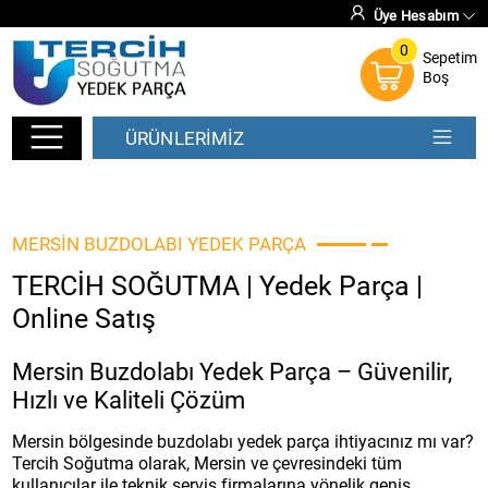
Üye Hesabım
0
Sepetim
Boş
ÜRÜNLERİMİZ
MERSIN BUZDOLABI YEDEK PARÇA
TERCİH SOĞUTMA | Yedek Parça |
Online Satış
Mersin Buzdolabı Yedek Parça – Güvenilir,
Hızlı ve Kaliteli Çözüm
Mersin bölgesinde buzdolabı yedek parça ihtiyacınız mı var?
Tercih Soğutma olarak, Mersin ve çevresindeki tüm
kullanıcılar ile teknik servis firmalarına yönelik geniş