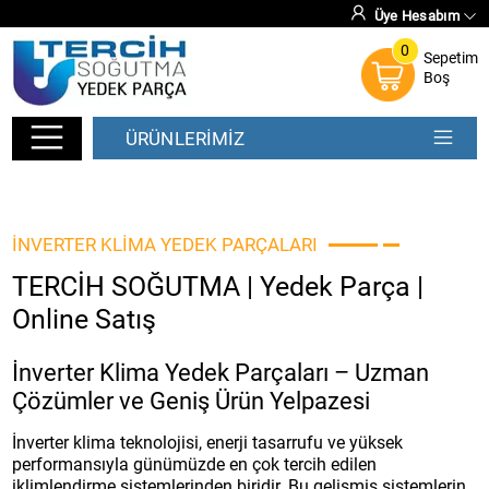
Üye Hesabım
0
Sepetim
Boş
ÜRÜNLERİMİZ
İNVERTER KLIMA YEDEK PARÇALARI
TERCİH SOĞUTMA | Yedek Parça |
Online Satış
İnverter Klima Yedek Parçaları – Uzman
Çözümler ve Geniş Ürün Yelpazesi
İnverter klima teknolojisi, enerji tasarrufu ve yüksek
performansıyla günümüzde en çok tercih edilen
iklimlendirme sistemlerinden biridir. Bu gelişmiş sistemlerin